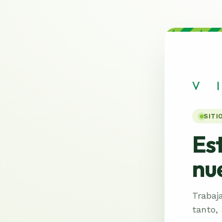
SITI
Es
nu
Trabaj
tanto,