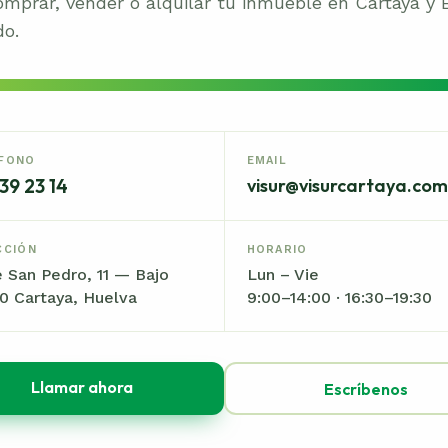
omprar, vender o alquilar tu inmueble en Cartaya y 
o.
FONO
EMAIL
39 23 14
visur@visurcartaya.com
CCIÓN
HORARIO
e San Pedro, 11 — Bajo
Lun – Vie
0 Cartaya, Huelva
9:00–14:00 · 16:30–19:30
Llamar ahora
Escríbenos