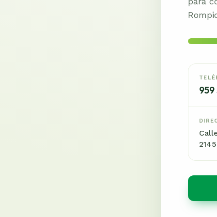
para c
Rompid
TELÉ
959 
DIRE
Call
2145